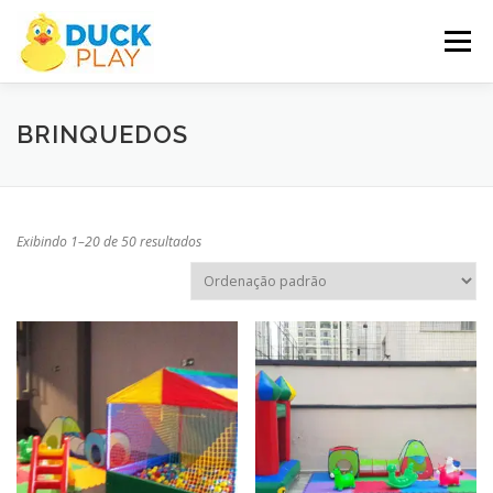
Pular
para
Menu
o
conteúdo
SOBRE NÓS
GALERIA
SERVIÇOS
BRINQUEDOS
PRODUTOS/BRINQUEDOS
POLTRONAS
Exibindo 1–20 de 50 resultados
PROMOÇÃO DO MÊS
CONTATO