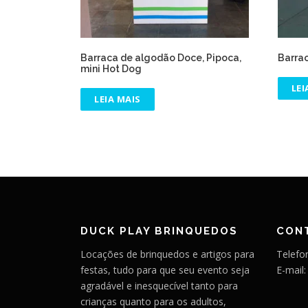
Barraca de algodão Doce, Pipoca,
Barra
mini Hot Dog
LEI
LEIA MAIS
DUCK PLAY BRINQUEDOS
CON
Locações de brinquedos e artigos para
Telefo
festas, tudo para que seu evento seja
E-mail
agradável e inesquecível tanto para
crianças quanto para os adultos,