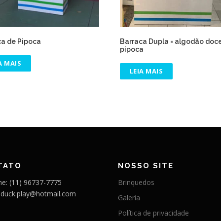
ca de Pipoca
Barraca Dupla = algodão doce
pipoca
A MAIS
LEIA MAIS
TATO
NOSSO SITE
ne: (11) 96737-7775
Brinquedos
: duck.play@hotmail.com
Galeria
Política de privacidade