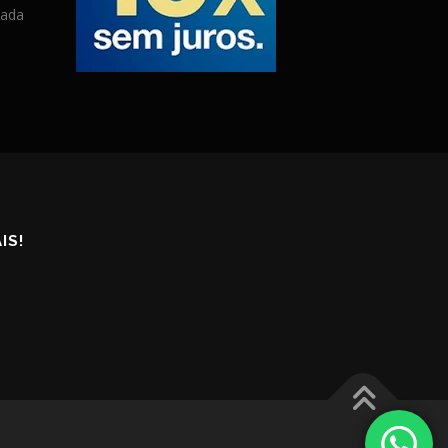
zada
IS!