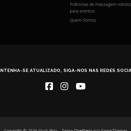
Poltronas de massagem roboti
para eventos
Quem Somos
NTENHA-SE ATUALIZADO, SIGA-NOS NAS REDES SOCIA
Copyright © 2026 Duck Play
–
Tema
OnePress
por FameThemes